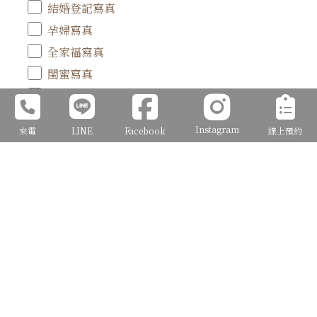
結婚登記寫真
孕婦寫真
全家福寫真
閨蜜寫真
情侶寫真
手工禮服預約試穿
Instagram
來電
LINE
Facebook
線上預約
其他攝影服務(請在備註說明)
希望安排的預約諮詢時段
*
平日13:00~17:00
平日18:00~21:00
假日13:00~17:00
假日18:00~21:00
隨時都可以