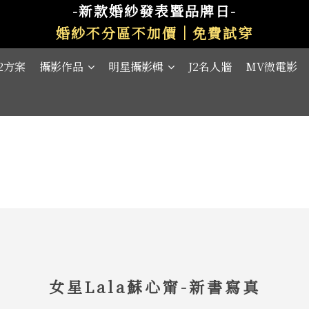
-新款婚紗發表暨品牌日-
婚紗不分區不加價｜免費試穿
J2方案
攝影作品
明星攝影輯
J2名人牆
MV微電影
女星Lala蘇心甯-新書寫真