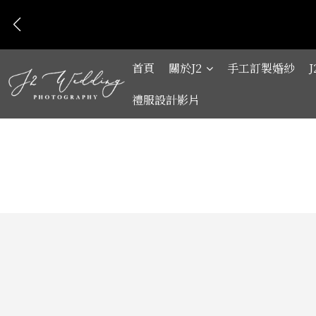
首頁
關於J2
手工訂製婚紗
禮服設計影片