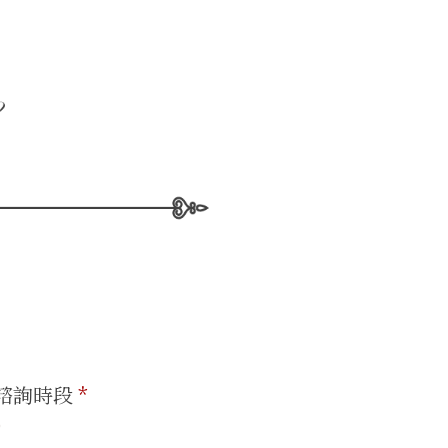
諮詢時段
*
0