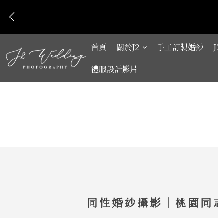
首頁
關於J2
手工訂製婚紗
禮服設計影片
同性婚紗攝影｜桃園同