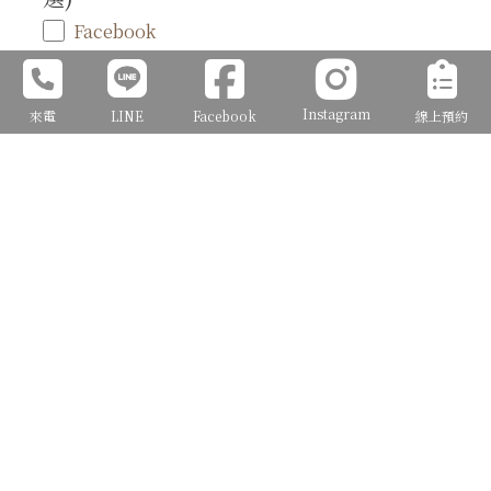
Facebook
Instagram (IG)
Google搜尋
Instagram
來電
LINE
Facebook
線上預約
Dcard
新娘討論群
好婚市集
路過J2店門口
親友介紹
其他 (請在備註說明)
備 註