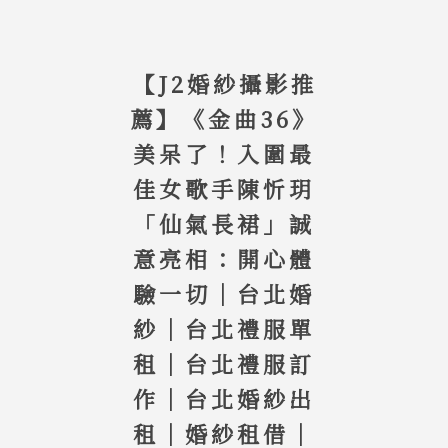
【J2婚紗攝影推
薦】《金曲36》
美呆了！入圍最
佳女歌手陳忻玥
「仙氣長裙」誠
意亮相：開心體
驗一切｜台北婚
紗｜台北禮服單
租｜台北禮服訂
作｜台北婚紗出
租｜婚紗租借｜