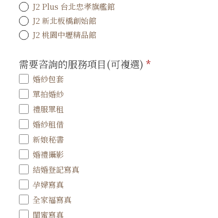
J2 Plus 台北忠孝旗艦館
J2 新北板橋創始館
J2 桃園中壢精品館
需要咨詢的服務項目(可複選)
*
婚紗包套
單拍婚紗
禮服單租
婚紗租借
新娘秘書
婚禮攝影
結婚登記寫真
孕婦寫真
全家福寫真
閨蜜寫真