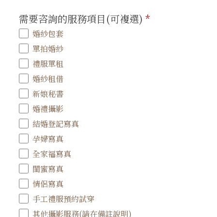
需要咨詢的服務項目(可複選)
*
婚紗包套
單拍婚紗
禮服單租
婚紗租借
新娘秘書
婚禮攝影
結婚登記寫真
孕婦寫真
全家福寫真
閨蜜寫真
情侶寫真
手工禮服預約試穿
其他攝影服務(請在備註說明)