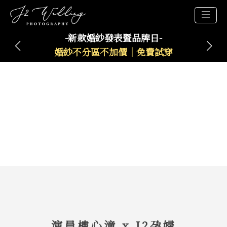
-新款婚紗發表暨品牌日-
婚紗不分區不加價｜免費試穿
演員樓心潼 x J2孕婦